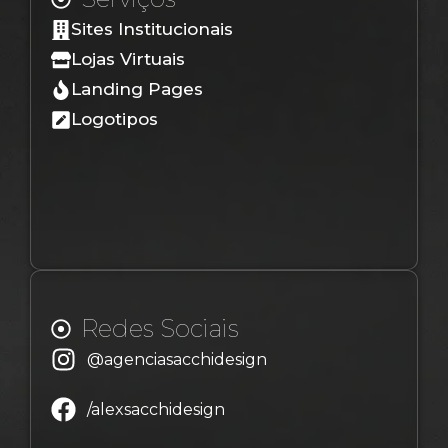
Sites Institucionais
Lojas Virtuais
Landing Pages
Logotipos
Redes Sociais
@agenciasacchidesign
/alexsacchidesign