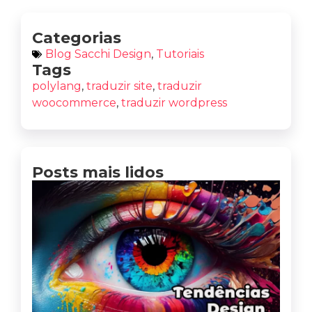
Categorias
Blog Sacchi Design
,
Tutoriais
Tags
polylang
,
traduzir site
,
traduzir
woocommerce
,
traduzir wordpress
Posts mais lidos