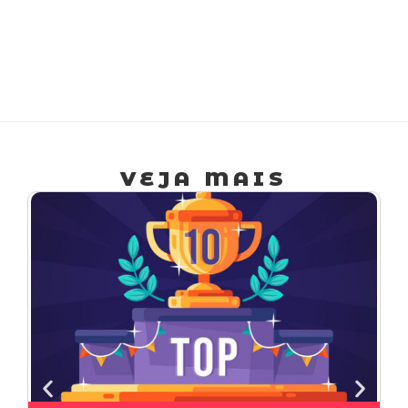
ded
a
cad
proj
VEJA MAIS