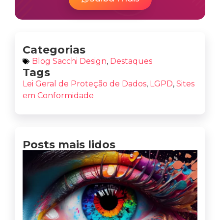
Categorias
Blog Sacchi Design
,
Destaques
Tags
Lei Geral de Proteção de Dados
,
LGPD
,
Sites
em Conformidade
Posts mais lidos