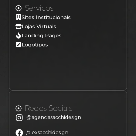
Serviços
Sites Institucionais
Lojas Virtuais
Landing Pages
Logotipos
Redes Sociais
@agenciasacchidesign
/alexsacchidesign