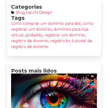
Categorias
Blog Sacchi Design
Tags
como comprar um domínio para site
,
como
registrar um domínio
,
domínios para loja
virtual
,
godaddy
,
registrar um domínio
,
registro de dominio
,
registro.br
,
tutorial de
registro de dominio
Posts mais lidos