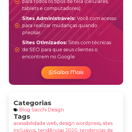
para todos os tipos de tela (celulares,
tablets e computadores)
Sites Administráveis:
Você com acesso
para realizar mudanças quando
precisar.
Sites Otimizados:
Sites com técnicas
de SEO para que seus clientes o
encontrem no Google
Saiba Mais
Categorias
Blog Sacchi Design
Tags
acessibilidade web
,
design wordpress
,
sites
inclusivos
,
tendências 2020
,
tendencias de