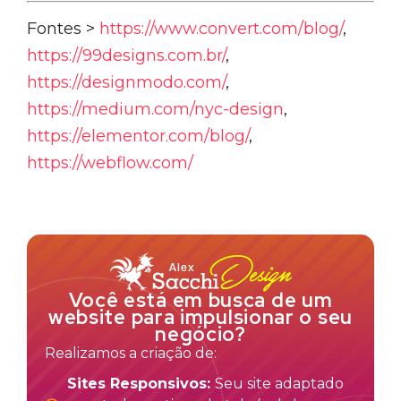
Fontes >
https://www.convert.com/blog/
,
https://99designs.com.br/
,
https://designmodo.com/
,
https://medium.com/nyc-design
,
https://elementor.com/blog/
,
https://webflow.com/
Você está em busca de um
website para impulsionar o seu
negócio?
Realizamos a criação de:
Sites Responsivos:
Seu site adaptado