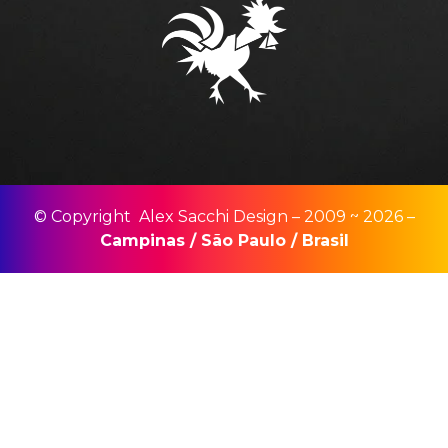
© Copyright Alex Sacchi Design – 2009 ~ 2026 –
Campinas
/
São Paulo
/
Brasil