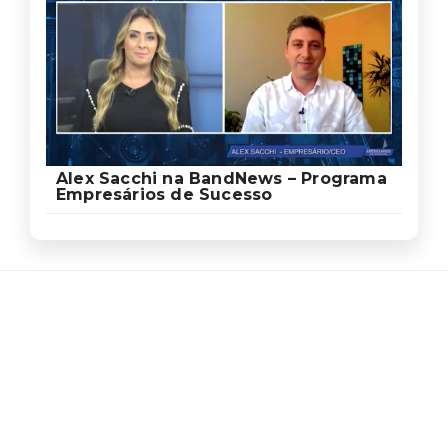
Alex Sacchi na BandNews – Programa
Empresários de Sucesso
Ed
Ag
Sa
Som
um
de