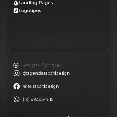
Landing Pages
Logotipos
Redes Sociais
@agenciasacchidesign
/alexsacchidesign
(19) 99385-4115