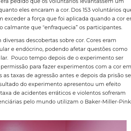
o era pedido que os voluntários levantassem um
nquanto eles encaram a cor. Dos 153 voluntários qu
m exceder a força que foi aplicada quando a cor 
ito calmante que “enfraquecia” os participantes.
 diversas descobertas sobre cor. Cores eram
cular e endócrino, podendo afetar questões como
cular. Pouco tempo depois de o experimento ser
 permissão para fazer experimentos com a cor e
 as taxas de agressão antes e depois da prisão se
esultado do experimento apresentou um efeito
 taxa de acidentes erráticos e violentos sofreram
enciárias pelo mundo utilizam o Baker-Miller-Pink