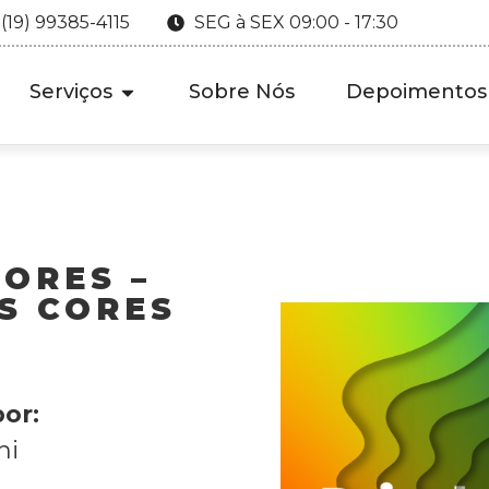
 (19) 99385-4115
SEG à SEX 09:00 - 17:30
Serviços
Sobre Nós
Depoimentos
CORES –
S CORES
or:
hi