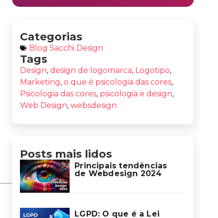
Categorias
Blog Sacchi Design
Tags
Design
,
design de logomarca
,
Logotipo
,
Marketing
,
o que é psicologia das cores
,
Psicologia das cores
,
psicologia e design
,
Web Design
,
websdesign
Posts mais lidos
Principais tendências
de Webdesign 2024
LGPD: O que é a Lei