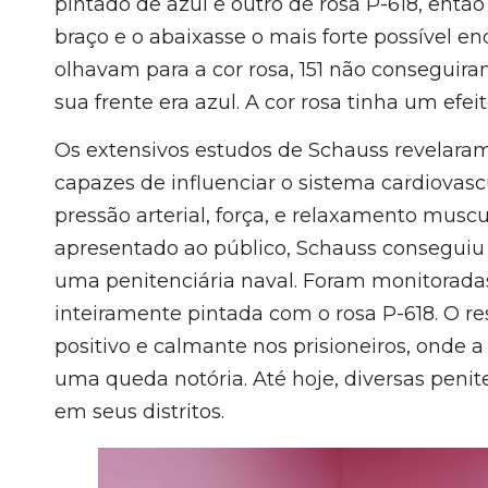
pintado de azul e outro de rosa P-618, entã
braço e o abaixasse o mais forte possível e
olhavam para a cor rosa, 151 não conseguira
sua frente era azul. A cor rosa tinha um efe
Os extensivos estudos de Schauss revelaram
capazes de influenciar o sistema cardiovas
pressão arterial, força, e relaxamento mus
apresentado ao público, Schauss conseguiu
uma penitenciária naval. Foram monitoradas
inteiramente pintada com o rosa P-618. O r
positivo e calmante nos prisioneiros, onde a
uma queda notória. Até hoje, diversas penit
em seus distritos.