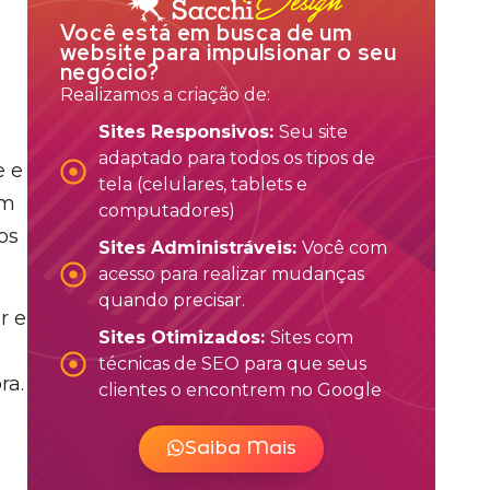
Você está em busca de um
website para impulsionar o seu
negócio?
Realizamos a criação de:
Sites Responsivos:
Seu site
adaptado para todos os tipos de
e e
tela (celulares, tablets e
em
computadores)
os
Sites Administráveis:
Você com
acesso para realizar mudanças
quando precisar.
r e
Sites Otimizados:
Sites com
técnicas de SEO para que seus
ra.
clientes o encontrem no Google
Saiba Mais