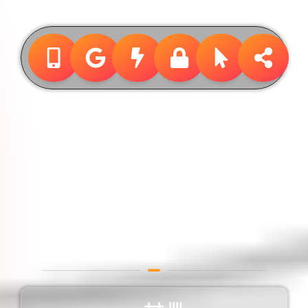
Design &
Publicidade
Designer Gráfico em
Campinas / São Paulo /
Brasil