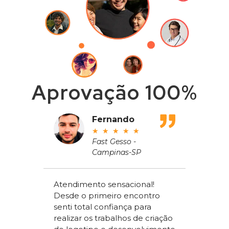
Aprovação 100%
adeu
Fernando
★
★
★
★
★
ros
Fast Gesso -
Campinas-SP
meçou
Atendimento sensacional!
de um
Desde o primeiro encontro
apenas
Alex Sac
senti total confiança para
om a
Vilac Co
realizar os trabalhos de criação
ou a
nível na