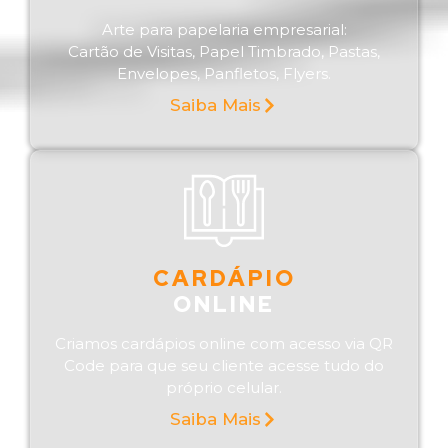
Arte para papelaria empresarial:
Cartão de Visitas, Papel Timbrado, Pastas,
Envelopes, Panfletos, Flyers.
Saiba Mais
CARDÁPIO
ONLINE
Criamos cardápios online com acesso via QR
Code para que seu cliente acesse tudo do
próprio celular.
Saiba Mais