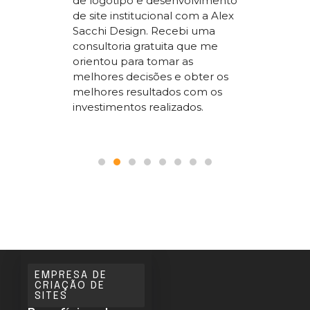
de logotipo e desenvolvimento
acchi
ter um s
de site institucional com a Alex
superio
Sacchi Design. Recebi uma
nossos
concorr
consultoria gratuita que me
sta um
segment
orientou para tomar as
 SEO que
trabalho
melhores decisões e obter os
 nosso
a todos
melhores resultados com os
le.
pois é p
investimentos realizados.
seguranç
EMPRESA DE
CRIAÇÃO DE
SITES