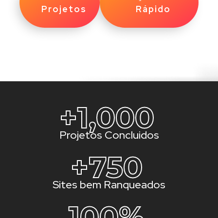
Projetos
Rápido
+
1,000
Projetos Concluidos
+
750
Sites bem Ranqueados
100
%