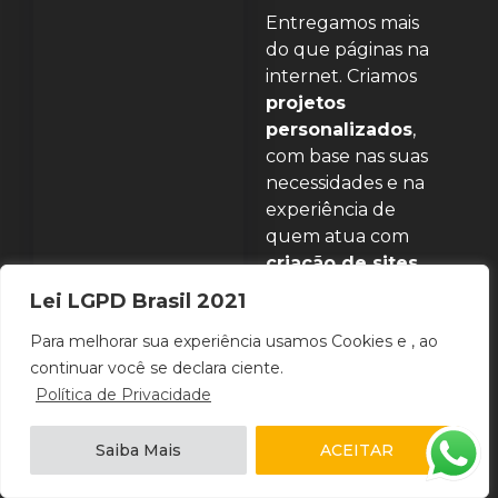
Entregamos mais
do que páginas na
internet. Criamos
projetos
personalizados
,
com base nas suas
necessidades e na
experiência de
quem atua com
criação de sites
há mais de 15 anos.
Lei LGPD Brasil 2021
Acreditamos na
Para melhorar sua experiência usamos Cookies e , ao
importância da
continuar você se declara ciente.
conexão humana
.
Política de Privacidade
Por isso, nosso
atendimento e
Saiba Mais
ACEITAR
metodologia coloca
você em primeiro