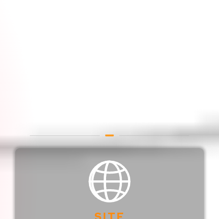
Sites Profissionais
Campinas
Web Designer em Campinas
/ São Paulo / Brasil
SITE