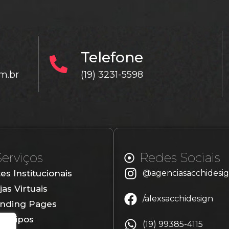
Telefone
m.br
(19) 3231-5598
Serviços
Redes Sociais
tes Institucionais
@agenciasacchidesi
jas Virtuais
/alexsacchidesign
nding Pages
gotipos
(19) 99385-4115