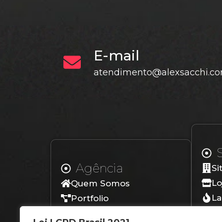
E-mail
atendimento@alexsacchi.co
Agência
Si
Lo
Quem Somos
La
Portfolio
Lo
Depoimentos