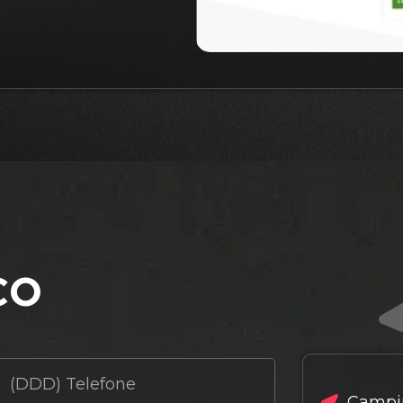
co
Campin