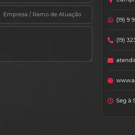
(19) 9 
(19) 32
atendi
www.al
Seg à 