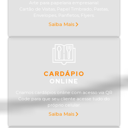
Arte para papelaria empresarial:
Cartão de Visitas, Papel Timbrado, Pastas,
Envelopes, Panfletos, Flyers.
Saiba Mais
CARDÁPIO
ONLINE
Criamos cardápios online com acesso via QR
Code para que seu cliente acesse tudo do
próprio celular.
Saiba Mais