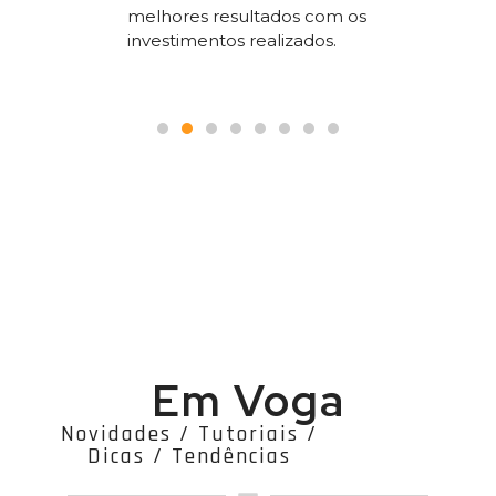
melhores resultados com os
le.
pois é p
investimentos realizados.
seguranç
Em Voga
Novidades / Tutoriais /
Dicas / Tendências