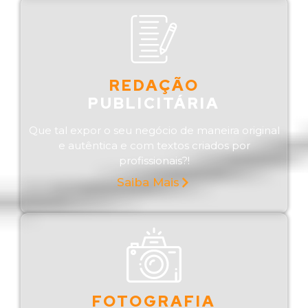
REDAÇÃO
PUBLICITÁRIA
Que tal expor o seu negócio de maneira original
e autêntica e com textos criados por
profissionais?!
Saiba Mais
FOTOGRAFIA