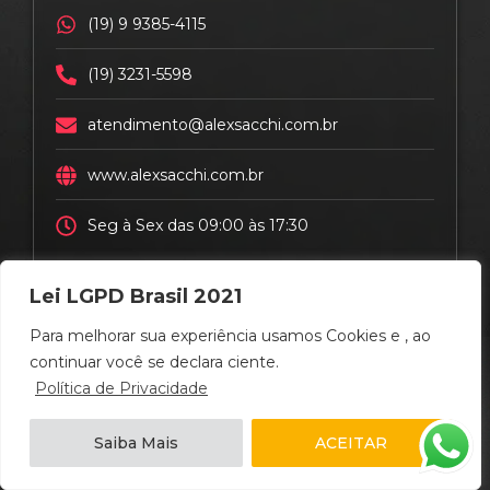
(19) 9 9385-4115
(19) 3231-5598
atendimento@alexsacchi.com.br
www.alexsacchi.com.br
Seg à Sex das 09:00 às 17:30
Lei LGPD Brasil 2021
Para melhorar sua experiência usamos Cookies e , ao
continuar você se declara ciente.
Política de Privacidade
E-mail
Saiba Mais
ACEITAR
atendimento@alexsacchi.com.br