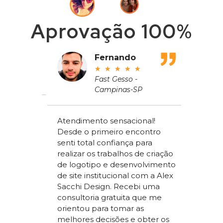
Aprovação 100%
adeu
Fernando
★
★
★
★
★
ros
Fast Gesso -
Campinas-SP
meçou
Atendimento sensacional!
de um
Desde o primeiro encontro
apenas
Alex Sac
senti total confiança para
om a
Vilac Co
realizar os trabalhos de criação
ou a
nível na
de logotipo e desenvolvimento
acchi
ter um s
de site institucional com a Alex
superio
Sacchi Design. Recebi uma
nossos
concorr
consultoria gratuita que me
sta um
segment
orientou para tomar as
 SEO que
trabalho
melhores decisões e obter os
 nosso
a todos