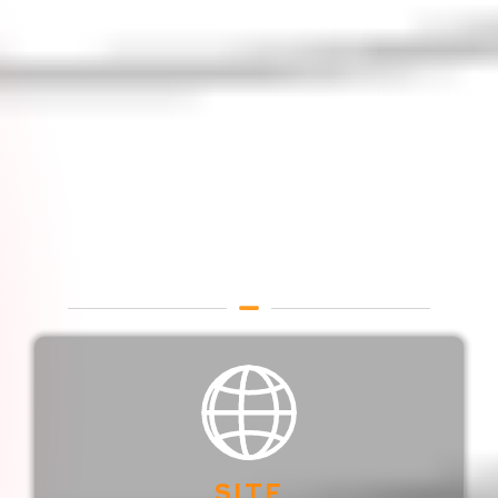
Sites Para Bares e
Pubs
Websites profissionais para
Bares, Pubs e Botecos
SITE