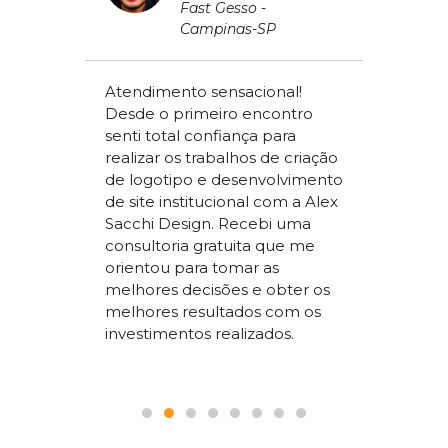
ros
Fast Gesso -
Campinas-SP
meçou
Atendimento sensacional!
de um
Desde o primeiro encontro
apenas
Alex Sac
senti total confiança para
om a
Vilac Co
realizar os trabalhos de criação
ou a
nível na
de logotipo e desenvolvimento
acchi
ter um s
de site institucional com a Alex
superio
Sacchi Design. Recebi uma
nossos
concorr
consultoria gratuita que me
sta um
segment
orientou para tomar as
 SEO que
trabalho
melhores decisões e obter os
 nosso
a todos
melhores resultados com os
le.
pois é p
investimentos realizados.
seguranç