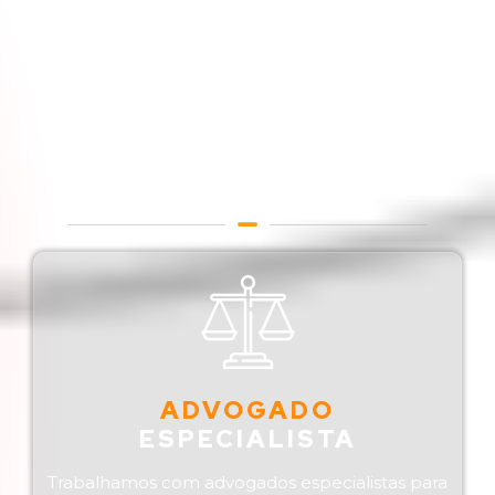
Benefícios
Advogado de Registro De
Marcas em Campinas / São
Paulo / Brasil
ADVOGADO
ESPECIALISTA
Trabalhamos com advogados especialistas para