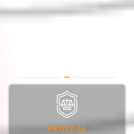
Marcas E Patentes
Registro de Marcas em
Campinas / São Paulo /
Brasil
PROTEJA