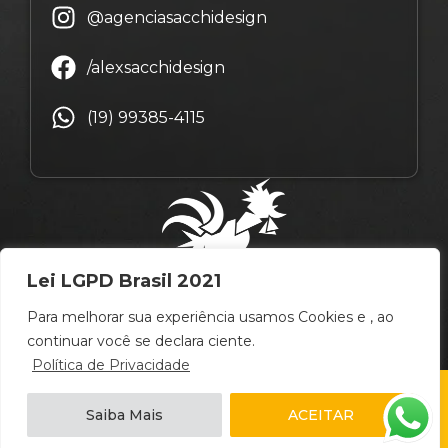
@agenciasacchidesign
/alexsacchidesign
(19) 99385-4115
Lei LGPD Brasil 2021
Para melhorar sua experiência usamos Cookies e , ao
continuar você se declara ciente.
Política de Privacidade
© Copyright Alex Sacchi Design – 2009 ~ 2026 –
Saiba Mais
ACEITAR
Campinas
/
São Paulo
/
Brasil