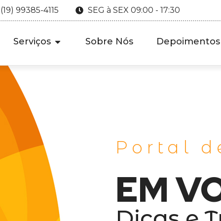
 (19) 99385-4115
SEG à SEX 09:00 - 17:30
Serviços
Sobre Nós
Depoimentos
Portal d
EM V
Dicas e T