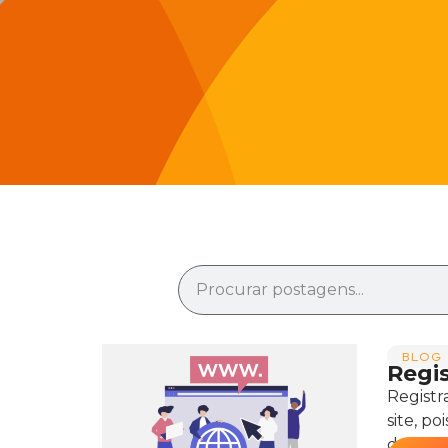
BLOG 
Regi
Registr
site, p
do...