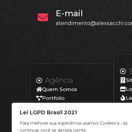
E-mail
atendimento@alexsacchi.co
Agência
Si
Lo
Quem Somos
La
Portfolio
Lo
Depoimentos
Lei LGPD Brasil 2021
Blog
Para melhorar sua experiência usamos Cookies e , ao
Contato
continuar você se declara ciente.