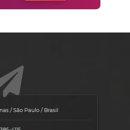
as / São Paulo / Brasil
9385-4115