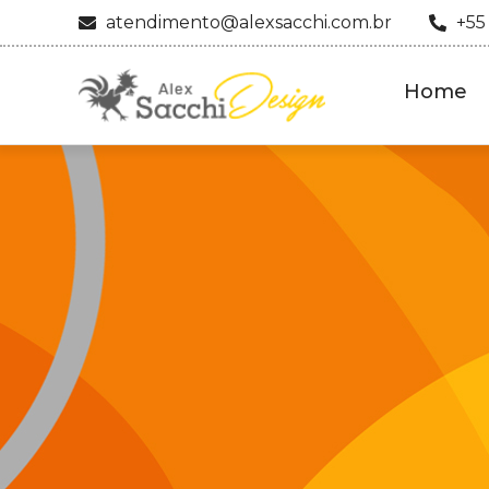
atendimento@alexsacchi.com.br
+55
Home