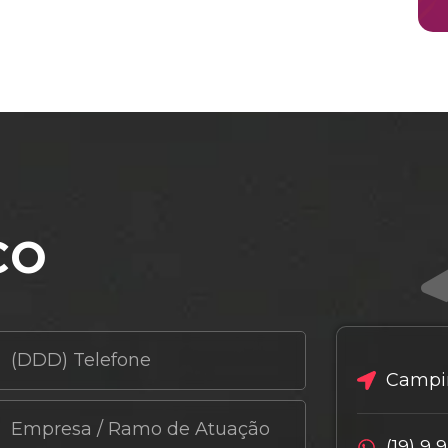
co
Campin
(19) 9 