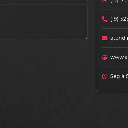
(19) 32
atendi
www.al
Seg à 