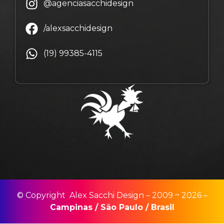
@agenciasacchidesign
/alexsacchidesign
(19) 99385-4115
© Copyright Alex Sacchi Design – 2009 ~ 2026 –
Campinas
/
São Paulo
/
Brasil