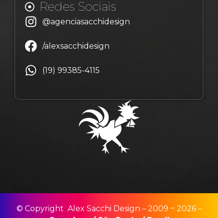
Redes Sociais
@agenciasacchidesign
/alexsacchidesign
(19) 99385-4115
© Copyright Alex Sacchi Design – 2009 ~ 2026 –