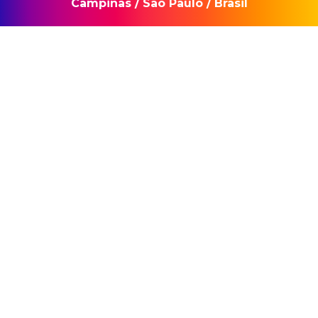
Campinas
/
São Paulo
/
Brasil