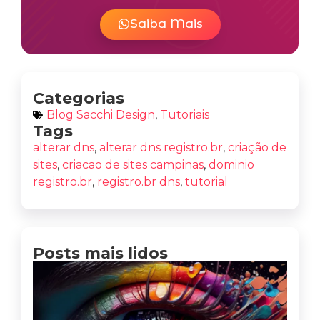
Saiba Mais
Categorias
Blog Sacchi Design
,
Tutoriais
Tags
alterar dns
,
alterar dns registro.br
,
criação de
sites
,
criacao de sites campinas
,
dominio
registro.br
,
registro.br dns
,
tutorial
Posts mais lidos