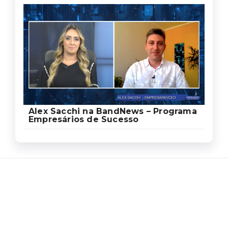
Alex Sacchi na BandNews – Programa
Empresários de Sucesso
Ed
Ag
Sa
Som