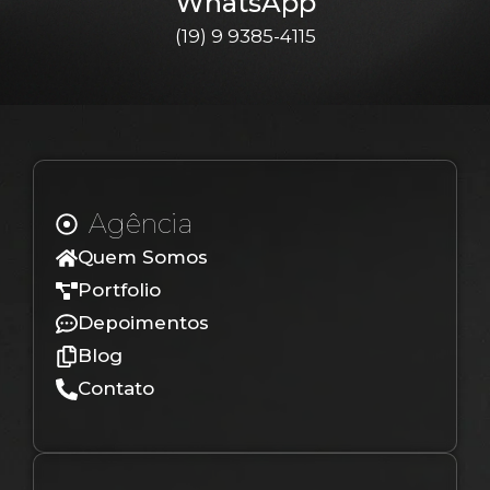
WhatsApp
(19) 9 9385-4115
Agência
Quem Somos
Portfolio
Depoimentos
Blog
Contato