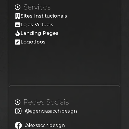
Serviços
Sites Institucionais
Lojas Virtuais
Landing Pages
Logotipos
Redes Sociais
@agenciasacchidesign
/alexsacchidesign