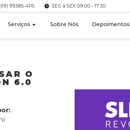
 (19) 99385-4115
SEG à SEX 09:00 - 17:30
Serviços
Sobre Nós
Depoimentos
SAR O
N 6.0
or:
hi