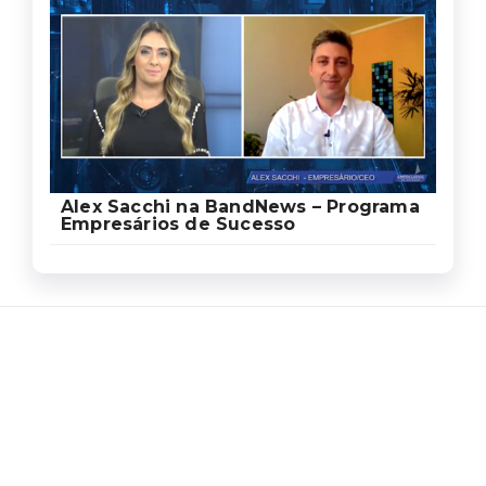
Alex Sacchi na BandNews – Programa
Empresários de Sucesso
Ed
Ag
Sa
Som
um