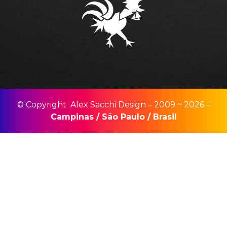
© Copyright Alex Sacchi Design – 2009 ~ 2026 –
Campinas
/
São Paulo
/
Brasil