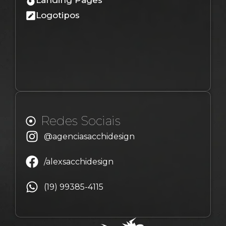
Landing Pages
Logotipos
Redes Sociais
@agenciasacchidesign
/alexsacchidesign
(19) 99385-4115