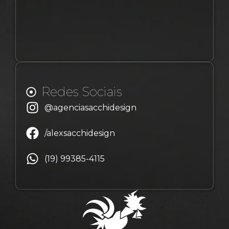
Redes Sociais
@agenciasacchidesign
/alexsacchidesign
(19) 99385-4115