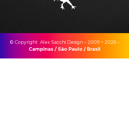
© Copyright Alex Sacchi Design – 2009 ~ 2026 –
Campinas
/
São Paulo
/
Brasil