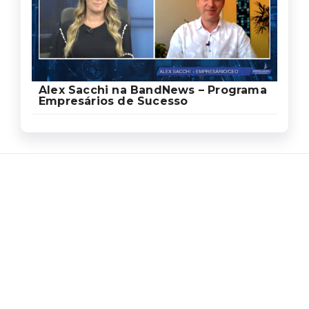
Alex Sacchi na BandNews – Programa
Empresários de Sucesso
Ed
Ag
Sa
Som
um
de
prof
espe