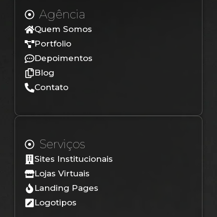
Agência
Quem Somos
Portfolio
Depoimentos
Blog
Contato
Serviços
Sites Institucionais
Lojas Virtuais
Landing Pages
Logotipos