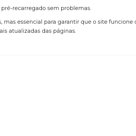
 e pré-recarregado sem problemas.
 mas essencial para garantir que o site funcione 
is atualizadas das páginas.
l Agência Sacchi
equipe de profissionais
especializados em
criação de 
mento de
logotipos
e
artes gráficas
com essência em D
15 anos
.
qual o segredo que torna nossa agência
referência nac
sites
? Atendimento humanizado, ética e comprometime
 dedicamos a cada projeto.