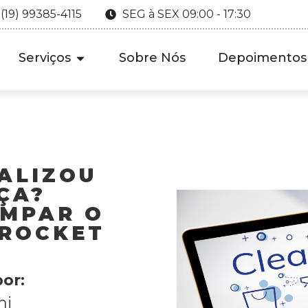
 (19) 99385-4115
SEG à SEX 09:00 - 17:30
Serviços
Sobre Nós
Depoimentos
UALIZOU
ÇA?
IMPAR O
 ROCKET
or:
hi