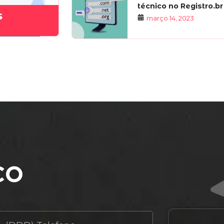
técnico no Registro.br
s
março 14, 2023
co