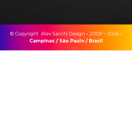
© Copyright Alex Sacchi Design – 2009 ~ 2026 –
Campinas
/
São Paulo
/
Brasil