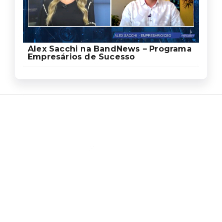
Alex Sacchi na BandNews – Programa
Empresários de Sucesso
Ed
Ag
Sa
Som
um
de
prof
espe
em
de