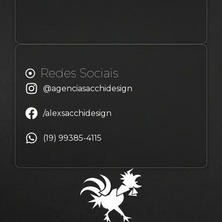
Redes Sociais
@agenciasacchidesign
/alexsacchidesign
(19) 99385-4115