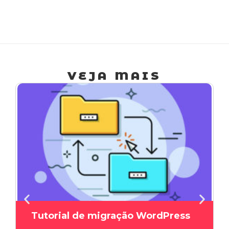
cad
proj
VEJA MAIS
Tutorial de migração WordPress