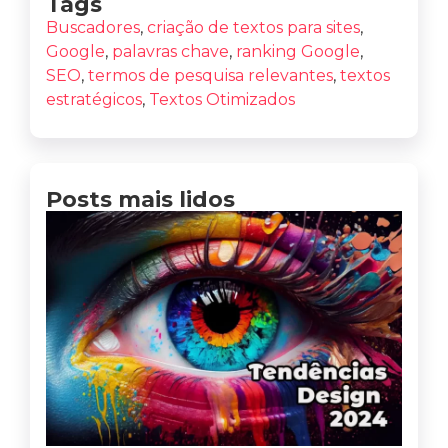
Tags
Buscadores
,
criação de textos para sites
,
Google
,
palavras chave
,
ranking Google
,
SEO
,
termos de pesquisa relevantes
,
textos
estratégicos
,
Textos Otimizados
Posts mais lidos