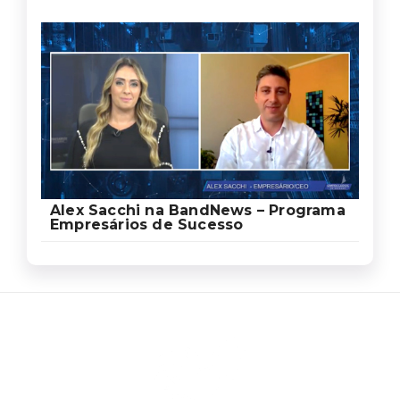
Alex Sacchi na BandNews – Programa
Empresários de Sucesso
Ed
Ag
Sa