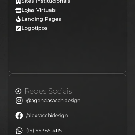
Sites Institucionais
Lojas Virtuais
Landing Pages
Logotipos
Redes Sociais
@agenciasacchidesign
/alexsacchidesign
(19) 99385-4115