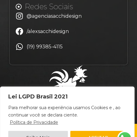
Redes Sociais
@agenciasacchidesign
/alexsacchidesign
(19) 99385-4115
Lei LGPD Brasil 2021
Para melhorar sua experiência usamos Cookies e , ao
continuar você se declara ciente.
Política de Privacidade
© Copyright Alex Sacchi Design – 2009 ~ 2026 –