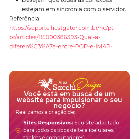
Desejam que todas as conexões
estejam em sincronia com o servidor.
Referência:
https://suporte.hostgator.com.br/hc/pt-
br/articles/115000386393-Qual-a-
diferen%C3%A7a-entre-POP-e-IMAP-
Você está em busca de um
website para impulsionar o seu
negócio?
Realizamos a criação de:
Sites Responsivos:
Seu site adaptado
para todos os tipos de tela (celulares,
tablets e computadores)