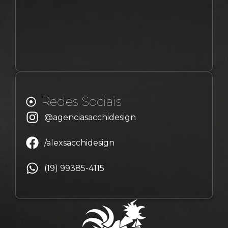
Redes Sociais
@agenciasacchidesign
/alexsacchidesign
(19) 99385-4115