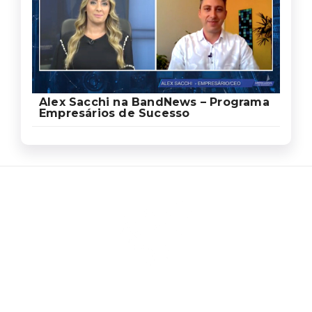
Alex Sacchi na BandNews – Programa
Empresários de Sucesso
Ed
Ag
Sa
Som
um
de
prof