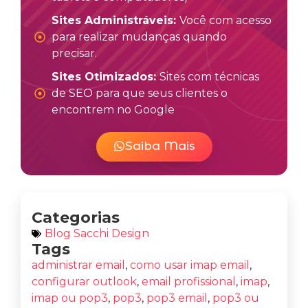
Sites Administráveis:
Você com acesso
para realizar mudanças quando
precisar.
Sites Otimizados:
Sites com técnicas
de SEO para que seus clientes o
encontrem no Google
Saiba Mais
Categorias
Blog Sacchi Design
Tags
administrar email
,
como usar imap email
,
configurar outlook
,
email profissional
,
imap
,
imap ou pop3
,
pop3
,
pop3 email
,
pop3 ou