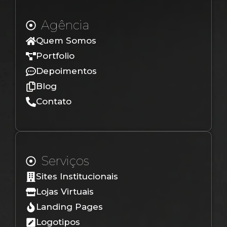
Agência
Quem Somos
Portfolio
Depoimentos
Blog
Contato
Serviços
Sites Institucionais
Lojas Virtuais
Landing Pages
Logotipos