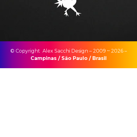
© Copyright Alex Sacchi Design – 2009 ~ 2026 –
Campinas
/
São Paulo
/
Brasil