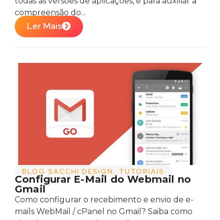
todas as versões de aplicações, e para auxiliar a
compreensão do...
Ler Mais
BLOG SACCHI DESIGN
,
TUTORIAIS
Configurar E-Mail do Webmail no
Gmail
Como configurar o recebimento e envio de e-
mails WebMail / cPanel no Gmail? Saiba como