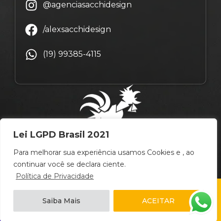
@agenciasacchidesign
/alexsacchidesign
(19) 99385-4115
Lei LGPD Brasil 2021
Para melhorar sua experiência usamos Cookies e , ao
continuar você se declara ciente.
Política de Privacidade
© Copyright Alex Sacchi Design – 2009 ~ 2026 –
Saiba Mais
ACEITAR
Campinas
/
São Paulo
/
Brasil