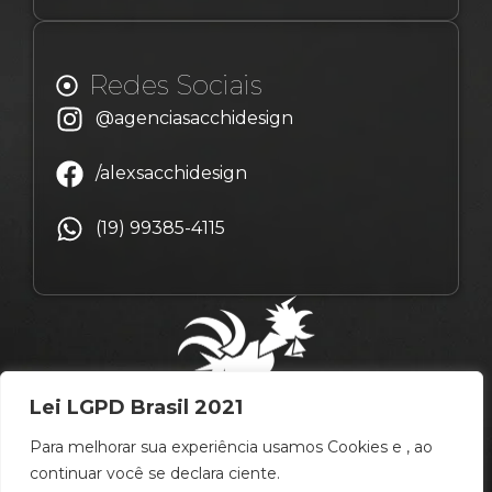
Redes Sociais
@agenciasacchidesign
/alexsacchidesign
(19) 99385-4115
Lei LGPD Brasil 2021
Para melhorar sua experiência usamos Cookies e , ao
continuar você se declara ciente.