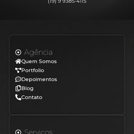
(19) 9 9385-4115
Agência
Quem Somos
Portfolio
Depoimentos
Blog
Contato
Serviços