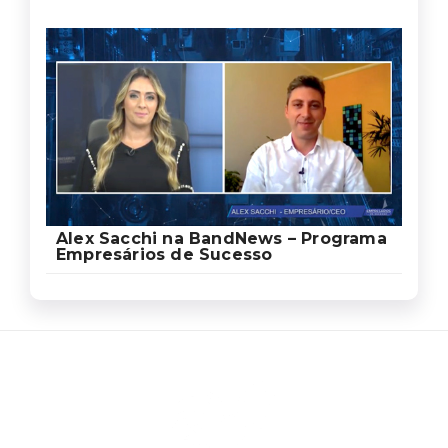
Alex Sacchi na BandNews – Programa
Empresários de Sucesso
Ed
Ag
Sa