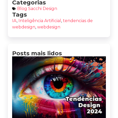
Categorias
Blog Sacchi Design
Tags
IA
,
Inteligência Artificial
,
tendencias de
webdesign
,
webdesign
Posts mais lidos