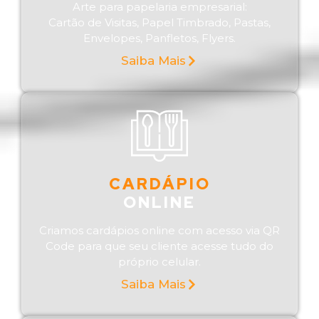
Arte para papelaria empresarial:
Cartão de Visitas, Papel Timbrado, Pastas,
Envelopes, Panfletos, Flyers.
Saiba Mais
CARDÁPIO
ONLINE
Criamos cardápios online com acesso via QR
Code para que seu cliente acesse tudo do
próprio celular.
Saiba Mais