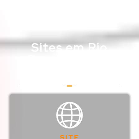
Sites em Rio
Branco / Acre
Web Designer em Rio
Branco / Acre
SITE