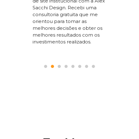
de site institucional com a Alex
superio
Sacchi Design. Recebi uma
nossos
concorr
consultoria gratuita que me
sta um
segment
orientou para tomar as
 SEO que
trabalho
melhores decisões e obter os
 nosso
a todos
melhores resultados com os
le.
pois é p
investimentos realizados.
seguranç