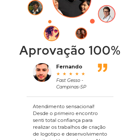
Aprovação 100%
adeu
Fernando
★
★
★
★
★
ros
Fast Gesso -
Campinas-SP
meçou
Atendimento sensacional!
de um
Desde o primeiro encontro
apenas
Alex Sac
senti total confiança para
om a
Vilac Co
realizar os trabalhos de criação
ou a
nível na
de logotipo e desenvolvimento
acchi
ter um s