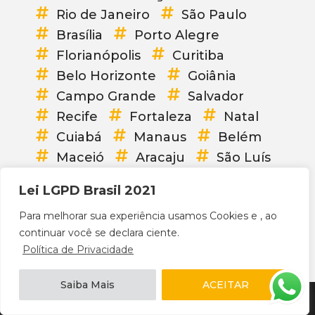
Rio de Janeiro
São Paulo
Brasília
Porto Alegre
Florianópolis
Curitiba
Belo Horizonte
Goiânia
Campo Grande
Salvador
Recife
Fortaleza
Natal
Cuiabá
Manaus
Belém
Maceió
Aracaju
São Luís
Vitória
Palmas
Teresina
Lei LGPD Brasil 2021
João Pessoa
Boa Vista
Para melhorar sua experiência usamos Cookies e , ao
Porto Velho
Macapá
continuar você se declara ciente.
Rio Branco
Brasil
Política de Privacidade
Saiba Mais
ACEITAR