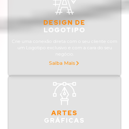
DESIGN DE
LOGOTIPO
Crie uma conexão direta com o seu cliente com
um Logotipo exclusivo e com a cara do seu
negócio.
Saiba Mais
ARTES
GRÁFICAS