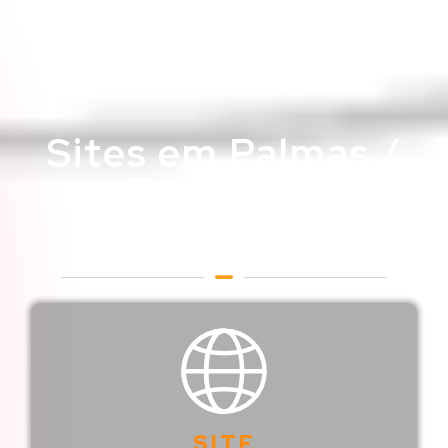
Sites em Palmas /
Tocantins
Web Designer em Palmas /
Tocantins
SITE