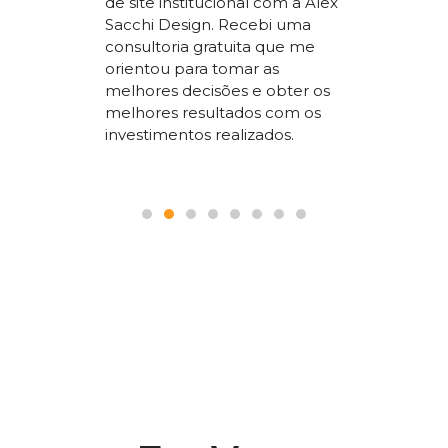
de site institucional com a Alex
superio
Sacchi Design. Recebi uma
nossos
concorr
consultoria gratuita que me
sta um
segment
orientou para tomar as
 SEO que
trabalho
melhores decisões e obter os
 nosso
a todos
melhores resultados com os
le.
pois é p
investimentos realizados.
seguranç