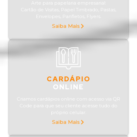
Arte para papelaria empresarial:
Cartão de Visitas, Papel Timbrado, Pastas,
Envelopes, Panfletos, Flyers.
Saiba Mais
CARDÁPIO
ONLINE
Criamos cardápios online com acesso via QR
Code para que seu cliente acesse tudo do
próprio celular.
Saiba Mais