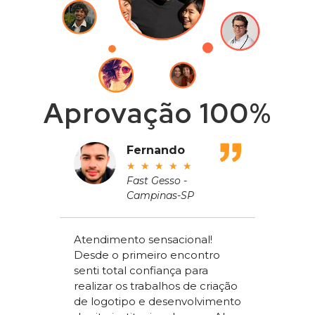
Aprovação 100%
adeu
Fernando
★
★
★
★
★
ros
Fast Gesso -
Campinas-SP
meçou
Atendimento sensacional!
de um
Desde o primeiro encontro
apenas
Alex Sac
senti total confiança para
om a
Vilac Co
realizar os trabalhos de criação
ou a
nível na
de logotipo e desenvolvimento
acchi
ter um s