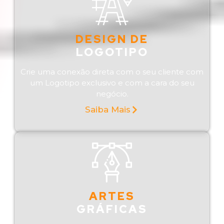
DESIGN DE
LOGOTIPO
Crie uma conexão direta com o seu cliente com
um Logotipo exclusivo e com a cara do seu
negócio.
Saiba Mais
ARTES
GRÁFICAS