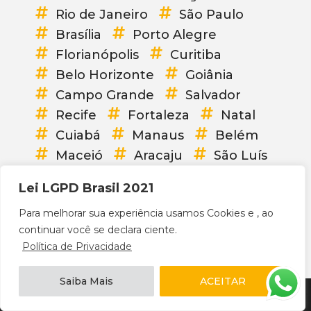
Rio de Janeiro
São Paulo
Brasília
Porto Alegre
Florianópolis
Curitiba
Belo Horizonte
Goiânia
Campo Grande
Salvador
Recife
Fortaleza
Natal
Cuiabá
Manaus
Belém
Maceió
Aracaju
São Luís
Vitória
Palmas
Teresina
Lei LGPD Brasil 2021
João Pessoa
Boa Vista
Para melhorar sua experiência usamos Cookies e , ao
Porto Velho
Macapá
continuar você se declara ciente.
Rio Branco
Brasil
Política de Privacidade
Saiba Mais
ACEITAR