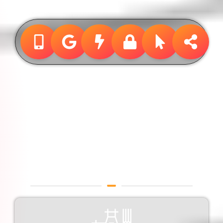
Design &
Publicidade
Designer Gráfico em Palmas
/ Tocantins