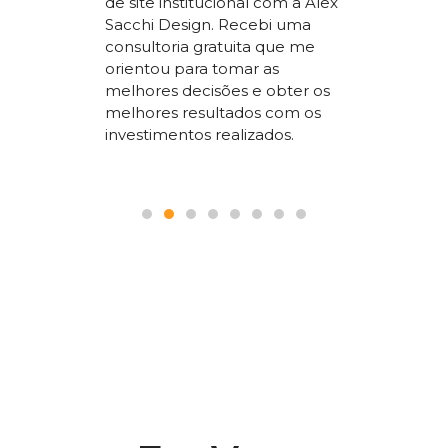
de site institucional com a Alex
superio
Sacchi Design. Recebi uma
nossos
concorr
consultoria gratuita que me
sta um
segment
orientou para tomar as
 SEO que
trabalho
melhores decisões e obter os
 nosso
a todos
melhores resultados com os
le.
pois é p
investimentos realizados.
seguranç