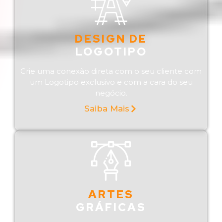
DESIGN DE
LOGOTIPO
Crie uma conexão direta com o seu cliente com
um Logotipo exclusivo e com a cara do seu
negócio.
Saiba Mais
ARTES
GRÁFICAS