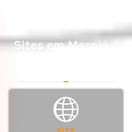
Sites em Maceió /
Alagoas
Web Designer em Maceió /
Alagoas
SITE