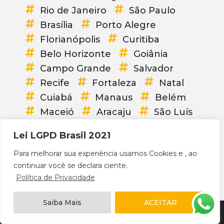
Rio de Janeiro
São Paulo
Brasília
Porto Alegre
Florianópolis
Curitiba
Belo Horizonte
Goiânia
Campo Grande
Salvador
Recife
Fortaleza
Natal
Cuiabá
Manaus
Belém
Maceió
Aracaju
São Luís
Vitória
Palmas
Teresina
Lei LGPD Brasil 2021
João Pessoa
Boa Vista
Para melhorar sua experiência usamos Cookies e , ao
Porto Velho
Macapá
continuar você se declara ciente.
Rio Branco
Brasil
Política de Privacidade
Saiba Mais
ACEITAR