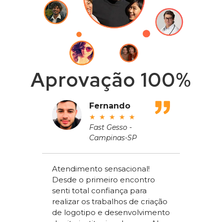
Aprovação 100%
adeu
Fernando
★
★
★
★
★
ros
Fast Gesso -
Campinas-SP
meçou
Atendimento sensacional!
de um
Desde o primeiro encontro
apenas
Alex Sac
senti total confiança para
om a
Vilac Co
realizar os trabalhos de criação
ou a
nível na
de logotipo e desenvolvimento
acchi
ter um s