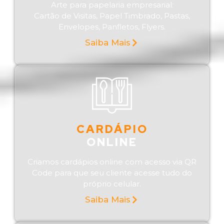
Arte para papelaria empresarial:
Cartão de Visitas, Papel Timbrado, Pastas,
Envelopes, Panfletos, Flyers.
Saiba Mais
CARDÁPIO
ONLINE
Criamos cardápios online com acesso via QR
Code para que seu cliente acesse tudo do
próprio celular.
Saiba Mais