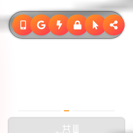
Design &
Publicidade
Designer Gráfico em Maceió
/ Alagoas