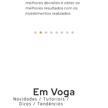
melhores decisões e obter os
 nosso
a todos
melhores resultados com os
le.
pois é p
investimentos realizados.
seguranç
Em Voga
Novidades / Tutoriais /
Dicas / Tendências