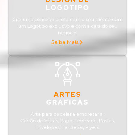
LOGOTIPO
Crie uma conexão direta com o seu cliente com
um Logotipo exclusivo e com a cara do seu
negócio.
Saiba Mais
ARTES
GRÁFICAS
Arte para papelaria empresarial:
Cartão de Visitas, Papel Timbrado, Pastas,
Envelopes, Panfletos, Flyers.