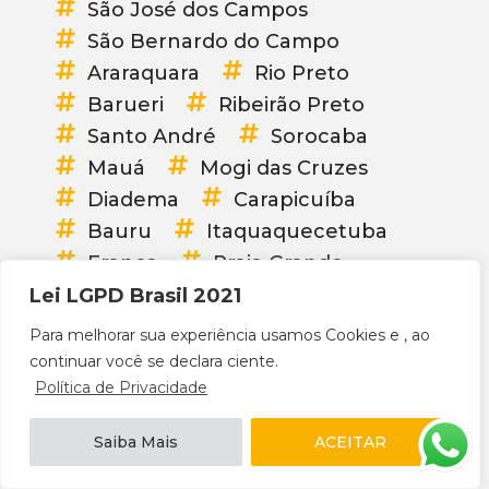
São José dos Campos
São Bernardo do Campo
Araraquara
Rio Preto
Barueri
Ribeirão Preto
Santo André
Sorocaba
Mauá
Mogi das Cruzes
Diadema
Carapicuíba
Bauru
Itaquaquecetuba
Franca
Praia Grande
Guarujá
Taubaté
Lei LGPD Brasil 2021
Suzano
Taboão da Serra
Para melhorar sua experiência usamos Cookies e , ao
Embu das Artes
Cotia
continuar você se declara ciente.
Política de Privacidade
São Carlos
Itapevi
Marília
Jacareí
Saiba Mais
ACEITAR
Presidente Prudente
Araçatuba
Rio Claro