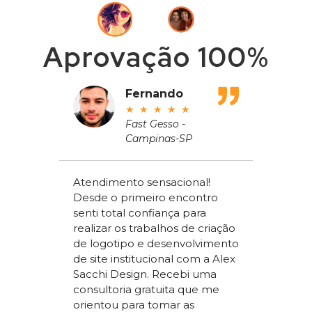
Aprovação 100%
adeu
Fernando
★
★
★
★
★
ros
Fast Gesso -
Campinas-SP
meçou
Atendimento sensacional!
de um
Desde o primeiro encontro
apenas
Alex Sac
senti total confiança para
om a
Vilac Co
realizar os trabalhos de criação
ou a
nível na
de logotipo e desenvolvimento
acchi
ter um s
de site institucional com a Alex
superio
Sacchi Design. Recebi uma
nossos
concorr
consultoria gratuita que me
sta um
segment
orientou para tomar as
 SEO que
trabalho