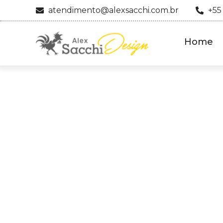
atendimento@alexsacchi.com.br
+55
Home