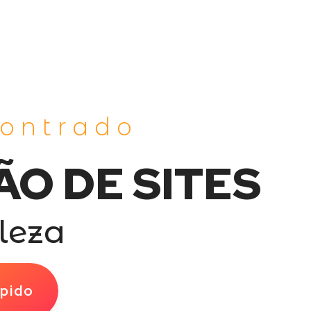
contrado
ÃO DE SITES
leza
pido