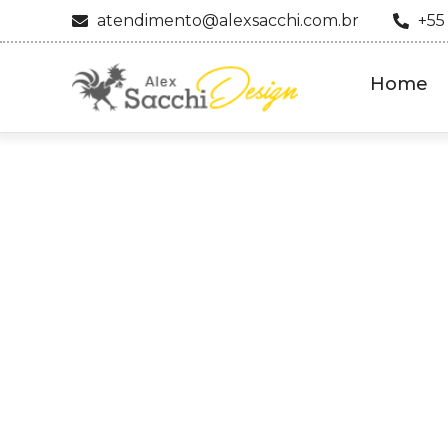
atendimento@alexsacchi.com.br
+55
Home