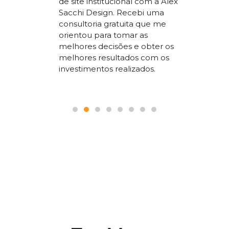
de site institucional com a Alex
superio
Sacchi Design. Recebi uma
nossos
concorr
consultoria gratuita que me
sta um
segment
orientou para tomar as
 SEO que
trabalho
melhores decisões e obter os
 nosso
a todos
melhores resultados com os
le.
pois é p
investimentos realizados.
seguranç