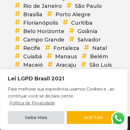
Rio de Janeiro
São Paulo
Brasília
Porto Alegre
Florianópolis
Curitiba
Belo Horizonte
Goiânia
Campo Grande
Salvador
Recife
Fortaleza
Natal
Cuiabá
Manaus
Belém
Maceió
Aracaju
São Luís
Vitória
Palmas
Teresina
Lei LGPD Brasil 2021
João Pessoa
Boa Vista
Para melhorar sua experiência usamos Cookies e , ao
Porto Velho
Macapá
continuar você se declara ciente.
Rio Branco
Brasil
Política de Privacidade
Saiba Mais
ACEITAR