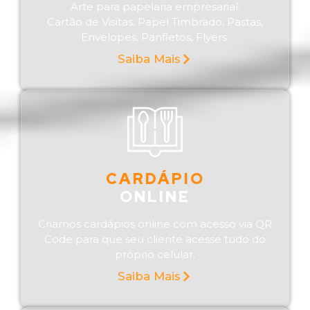
Arte para papelaria empresarial:
Cartão de Visitas, Papel Timbrado, Pastas,
Envelopes, Panfletos, Flyers.
Saiba Mais
CARDÁPIO
ONLINE
Criamos cardápios online com acesso via QR
Code para que seu cliente acesse tudo do
próprio celular.
Saiba Mais