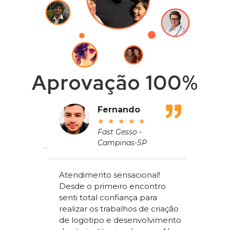
Aprovação 100%
adeu
Fernando
★
★
★
★
★
ros
Fast Gesso -
Campinas-SP
meçou
Atendimento sensacional!
de um
Desde o primeiro encontro
apenas
Alex Sac
senti total confiança para
om a
Vilac Co
realizar os trabalhos de criação
ou a
nível na
de logotipo e desenvolvimento
acchi
ter um s