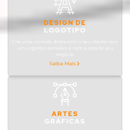
DESIGN DE
LOGOTIPO
Crie uma conexão direta com o seu cliente com
um Logotipo exclusivo e com a cara do seu
negócio.
Saiba Mais
ARTES
GRÁFICAS