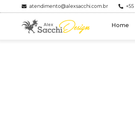
atendimento@alexsacchi.com.br
+55
Home