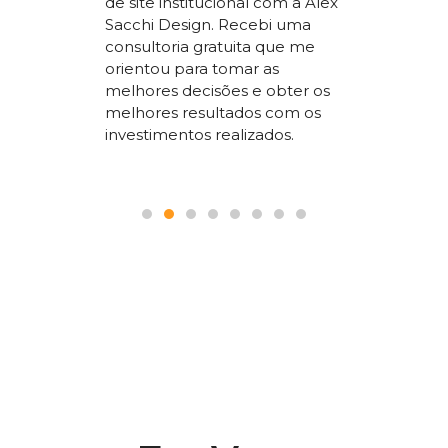
de site institucional com a Alex
superio
Sacchi Design. Recebi uma
nossos
concorr
consultoria gratuita que me
sta um
segment
orientou para tomar as
 SEO que
trabalho
melhores decisões e obter os
 nosso
a todos
melhores resultados com os
le.
pois é p
investimentos realizados.
seguranç