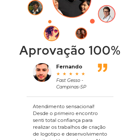
Aprovação 100%
adeu
Fernando
★
★
★
★
★
ros
Fast Gesso -
Campinas-SP
meçou
Atendimento sensacional!
de um
Desde o primeiro encontro
apenas
Alex Sac
senti total confiança para
om a
Vilac Co
realizar os trabalhos de criação
ou a
nível na
de logotipo e desenvolvimento
acchi
ter um s