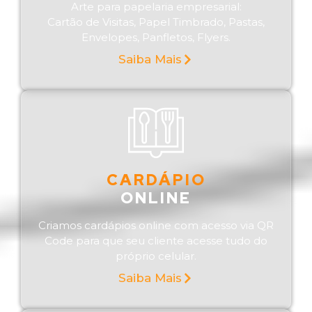
Arte para papelaria empresarial:
Cartão de Visitas, Papel Timbrado, Pastas,
Envelopes, Panfletos, Flyers.
Saiba Mais
CARDÁPIO
ONLINE
Criamos cardápios online com acesso via QR
Code para que seu cliente acesse tudo do
próprio celular.
Saiba Mais