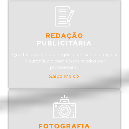
REDAÇÃO
PUBLICITÁRIA
Que tal expor o seu negócio de maneira original
e autêntica e com textos criados por
profissionais?!
Saiba Mais
FOTOGRAFIA