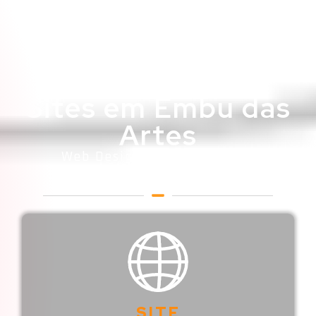
Sites em Embu das
Artes
Web Designer em Embu das
Artes
SITE