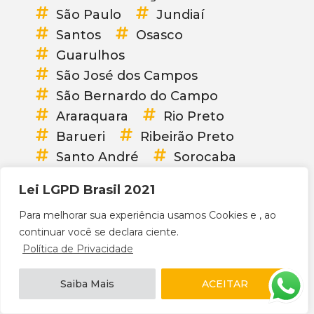
São Paulo
Jundiaí
Santos
Osasco
Guarulhos
São José dos Campos
São Bernardo do Campo
Araraquara
Rio Preto
Barueri
Ribeirão Preto
Santo André
Sorocaba
Mauá
Mogi das Cruzes
Lei LGPD Brasil 2021
Diadema
Carapicuíba
Para melhorar sua experiência usamos Cookies e , ao
Bauru
Itaquaquecetuba
continuar você se declara ciente.
Franca
Praia Grande
Política de Privacidade
Guarujá
Taubaté
Suzano
Taboão da Serra
Saiba Mais
ACEITAR
Embu das Artes
Cotia