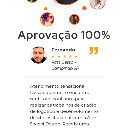
Aprovação 100%
adeu
Fernando
★
★
★
★
★
ros
Fast Gesso -
Campinas-SP
meçou
Atendimento sensacional!
de um
Desde o primeiro encontro
apenas
Alex Sac
senti total confiança para
om a
Vilac Co
realizar os trabalhos de criação
ou a
nível na
de logotipo e desenvolvimento
acchi
ter um s
de site institucional com a Alex
superio
Sacchi Design. Recebi uma
nossos
concorr