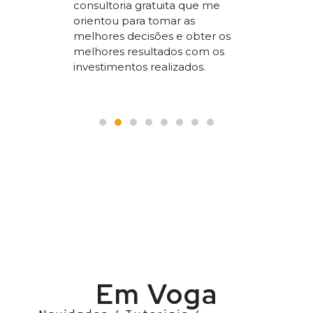
consultoria gratuita que me
sta um
segment
orientou para tomar as
 SEO que
trabalho
melhores decisões e obter os
 nosso
a todos
melhores resultados com os
le.
pois é p
investimentos realizados.
seguranç
Em Voga