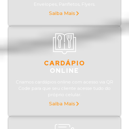
Envelopes, Panfletos, Flyers.
Saiba Mais
CARDÁPIO
ONLINE
Criamos cardápios online com acesso via QR
Code para que seu cliente acesse tudo do
próprio celular.
Saiba Mais