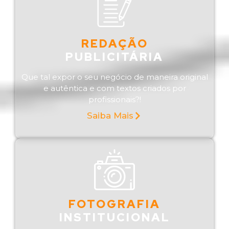
REDAÇÃO
PUBLICITÁRIA
Que tal expor o seu negócio de maneira original
e autêntica e com textos criados por
profissionais?!
Saiba Mais
FOTOGRAFIA
INSTITUCIONAL