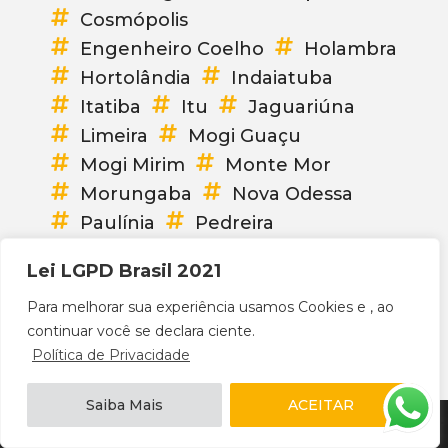
Cosmópolis
Engenheiro Coelho
Holambra
Hortolândia
Indaiatuba
Itatiba
Itu
Jaguariúna
Limeira
Mogi Guaçu
Mogi Mirim
Monte Mor
Morungaba
Nova Odessa
Paulínia
Pedreira
Piracicaba
Rio Claro
Lei LGPD Brasil 2021
Santa Barbára d’Oeste
Para melhorar sua experiência usamos Cookies e , ao
Santo Antônio de Posse
continuar você se declara ciente.
Sumaré
Valinhos
Vinhedo
Política de Privacidade
Saiba Mais
ACEITAR