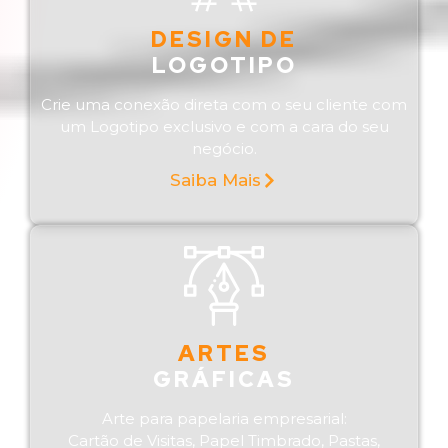
DESIGN DE
LOGOTIPO
Crie uma conexão direta com o seu cliente com
um Logotipo exclusivo e com a cara do seu
negócio.
Saiba Mais
ARTES
GRÁFICAS
Arte para papelaria empresarial:
Cartão de Visitas, Papel Timbrado, Pastas,