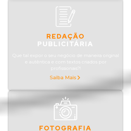
REDAÇÃO
PUBLICITÁRIA
Que tal expor o seu negócio de maneira original
e autêntica e com textos criados por
profissionais?!
Saiba Mais
FOTOGRAFIA