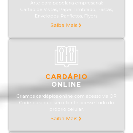
Arte para papelaria empresarial:
Cartão de Visitas, Papel Timbrado, Pastas,
Envelopes, Panfletos, Flyers.
Saiba Mais
CARDÁPIO
ONLINE
Criamos cardápios online com acesso via QR
Code para que seu cliente acesse tudo do
próprio celular.
Saiba Mais