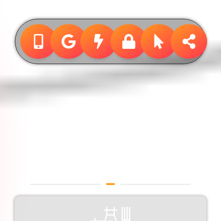
Design &
Publicidade
Designer Gráfico em
Votorantim