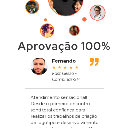
Aprovação 100%
adeu
Fernando
★
★
★
★
★
ros
Fast Gesso -
Campinas-SP
meçou
Atendimento sensacional!
de um
Desde o primeiro encontro
apenas
Alex Sac
senti total confiança para
om a
Vilac Co
realizar os trabalhos de criação
ou a
nível na
de logotipo e desenvolvimento
acchi
ter um s