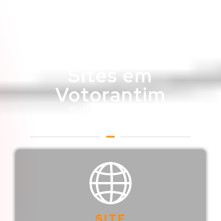
Sites em
Votorantim
Web Designer em
Votorantim
SITE