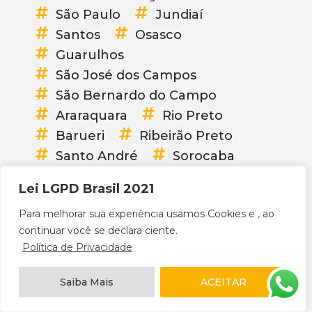
São Paulo
Jundiaí
Santos
Osasco
Guarulhos
São José dos Campos
São Bernardo do Campo
Araraquara
Rio Preto
Barueri
Ribeirão Preto
Santo André
Sorocaba
Mauá
Mogi das Cruzes
Lei LGPD Brasil 2021
Diadema
Carapicuíba
Para melhorar sua experiência usamos Cookies e , ao
Bauru
Itaquaquecetuba
continuar você se declara ciente.
Franca
Praia Grande
Política de Privacidade
Guarujá
Taubaté
Suzano
Taboão da Serra
Saiba Mais
ACEITAR
Embu das Artes
Cotia