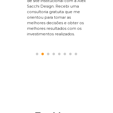
de site institucional com a Alex
superio
Sacchi Design. Recebi uma
nossos
concorr
consultoria gratuita que me
sta um
segment
orientou para tomar as
 SEO que
trabalho
melhores decisões e obter os
 nosso
a todos
melhores resultados com os
le.
pois é p
investimentos realizados.
seguranç