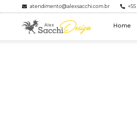
atendimento@alexsacchi.com.br
+55
Home