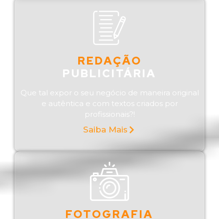
REDAÇÃO
PUBLICITÁRIA
Que tal expor o seu negócio de maneira original
e autêntica e com textos criados por
profissionais?!
Saiba Mais
FOTOGRAFIA