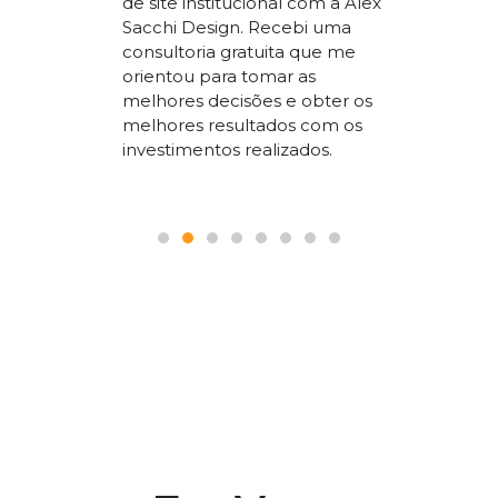
de site institucional com a Alex
superio
Sacchi Design. Recebi uma
nossos
concorr
consultoria gratuita que me
sta um
segment
orientou para tomar as
 SEO que
trabalho
melhores decisões e obter os
 nosso
a todos
melhores resultados com os
le.
pois é p
investimentos realizados.
seguranç