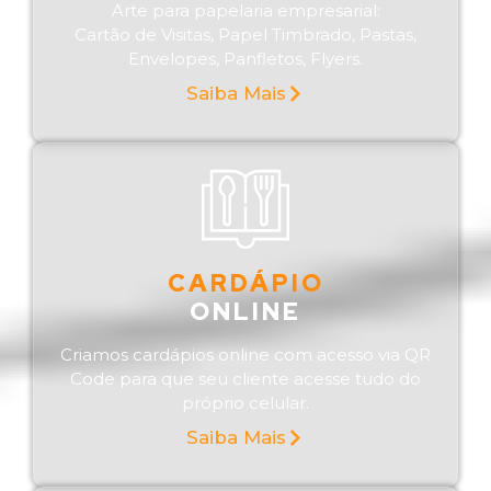
Arte para papelaria empresarial:
Cartão de Visitas, Papel Timbrado, Pastas,
Envelopes, Panfletos, Flyers.
Saiba Mais
CARDÁPIO
ONLINE
Criamos cardápios online com acesso via QR
Code para que seu cliente acesse tudo do
próprio celular.
Saiba Mais