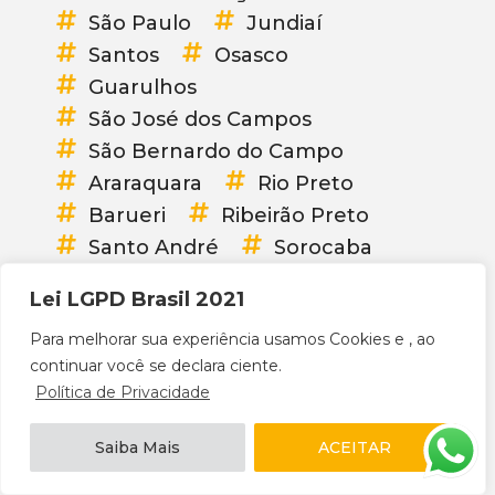
São Paulo
Jundiaí
Santos
Osasco
Guarulhos
São José dos Campos
São Bernardo do Campo
Araraquara
Rio Preto
Barueri
Ribeirão Preto
Santo André
Sorocaba
Mauá
Mogi das Cruzes
Lei LGPD Brasil 2021
Diadema
Carapicuíba
Para melhorar sua experiência usamos Cookies e , ao
Bauru
Itaquaquecetuba
continuar você se declara ciente.
Franca
Praia Grande
Política de Privacidade
Guarujá
Taubaté
Suzano
Taboão da Serra
Saiba Mais
ACEITAR
Embu das Artes
Cotia