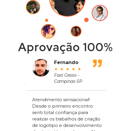
Aprovação 100%
adeu
Fernando
★
★
★
★
★
ros
Fast Gesso -
Campinas-SP
meçou
Atendimento sensacional!
de um
Desde o primeiro encontro
apenas
Alex Sac
senti total confiança para
om a
Vilac Co
realizar os trabalhos de criação
ou a
nível na
de logotipo e desenvolvimento
acchi
ter um s