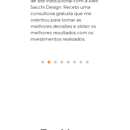
de site institucional com a Alex
superio
Sacchi Design. Recebi uma
nossos
concorr
consultoria gratuita que me
sta um
segment
orientou para tomar as
 SEO que
trabalho
melhores decisões e obter os
 nosso
a todos
melhores resultados com os
le.
pois é p
investimentos realizados.
seguranç