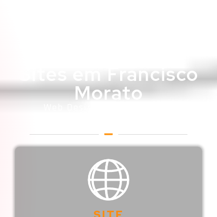
Sites em Francisco
Morato
Web Designer em Francisco
Morato
SITE