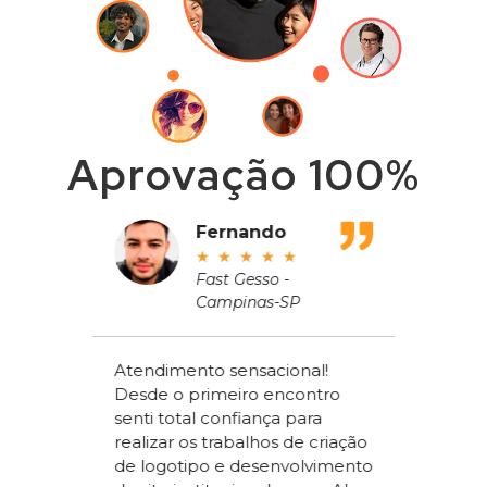
Aprovação 100%
adeu
Fernando
★
★
★
★
★
ros
Fast Gesso -
Campinas-SP
meçou
Atendimento sensacional!
de um
Desde o primeiro encontro
apenas
Alex Sac
senti total confiança para
om a
Vilac Co
realizar os trabalhos de criação
ou a
nível na
de logotipo e desenvolvimento
acchi
ter um s