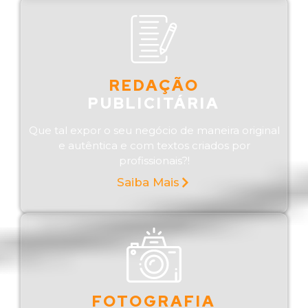
REDAÇÃO
PUBLICITÁRIA
Que tal expor o seu negócio de maneira original
e autêntica e com textos criados por
profissionais?!
Saiba Mais
FOTOGRAFIA