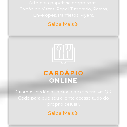
Arte para papelaria empresarial:
Cartão de Visitas, Papel Timbrado, Pastas,
Envelopes, Panfletos, Flyers.
Saiba Mais
CARDÁPIO
ONLINE
Criamos cardápios online com acesso via QR
Code para que seu cliente acesse tudo do
próprio celular.
Saiba Mais