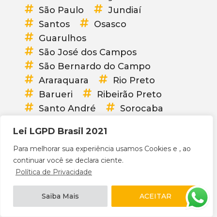
São Paulo
Jundiaí
Santos
Osasco
Guarulhos
São José dos Campos
São Bernardo do Campo
Araraquara
Rio Preto
Barueri
Ribeirão Preto
Santo André
Sorocaba
Mauá
Mogi das Cruzes
Lei LGPD Brasil 2021
Diadema
Carapicuíba
Para melhorar sua experiência usamos Cookies e , ao
Bauru
Itaquaquecetuba
continuar você se declara ciente.
Franca
Praia Grande
Política de Privacidade
Guarujá
Taubaté
Suzano
Taboão da Serra
Saiba Mais
ACEITAR
Embu das Artes
Cotia