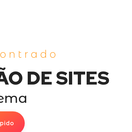
contrado
ÃO DE SITES
dema
pido