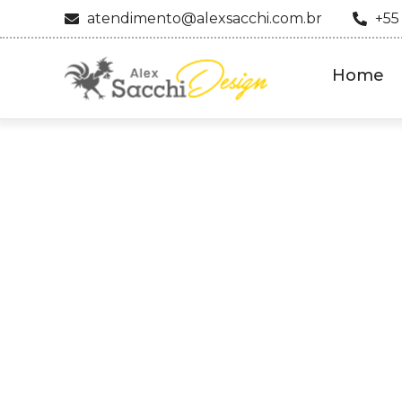
atendimento@alexsacchi.com.br
+55
Home