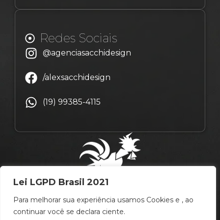
Redes Sociais
@agenciasacchidesign
/alexsacchidesign
(19) 99385-4115
Lei LGPD Brasil 2021
Para melhorar sua experiência usamos Cookies e , ao
continuar você se declara ciente.