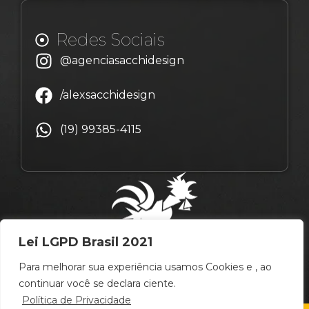
Redes Sociais
@agenciasacchidesign
/alexsacchidesign
(19) 99385-4115
Lei LGPD Brasil 2021
Para melhorar sua experiência usamos Cookies e , ao
continuar você se declara ciente.
Política de Privacidade