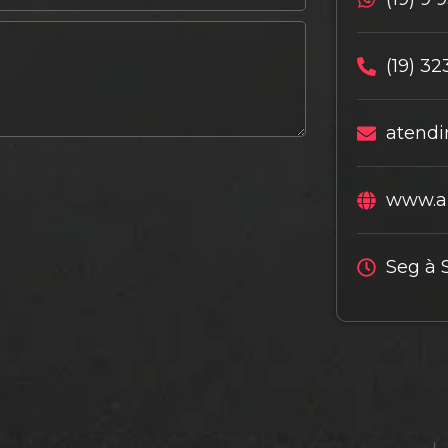
(19) 32
atendi
www.al
Seg à 