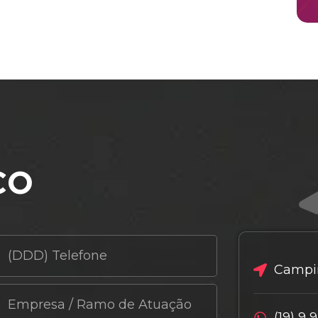
co
Campin
(19) 9 