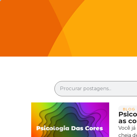
BLOG 
Psico
as co
Você já
cheia d