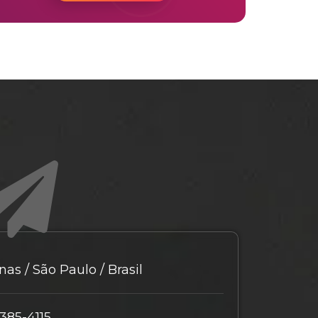
as / São Paulo / Brasil
9385-4115