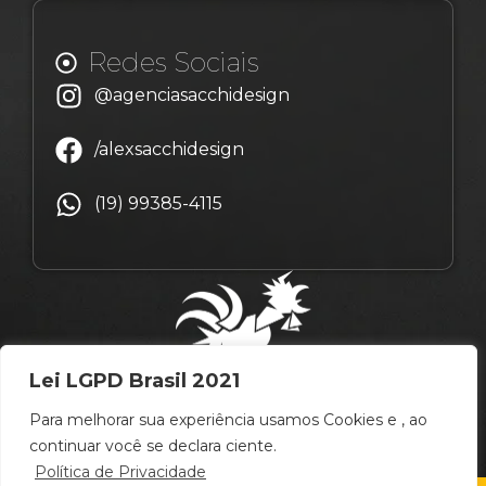
Redes Sociais
@agenciasacchidesign
/alexsacchidesign
(19) 99385-4115
Lei LGPD Brasil 2021
Para melhorar sua experiência usamos Cookies e , ao
continuar você se declara ciente.
Política de Privacidade