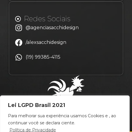
Redes Sociais
@agenciasacchidesign
/alexsacchidesign
(19) 99385-4115
Lei LGPD Brasil 2021
Para melhorar sua experiência usamos Cookies e , ao
continuar você se declara ciente.
Política de Privacidade