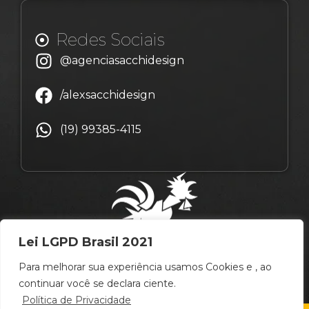
Redes Sociais
@agenciasacchidesign
/alexsacchidesign
(19) 99385-4115
Lei LGPD Brasil 2021
Para melhorar sua experiência usamos Cookies e , ao
continuar você se declara ciente.
Política de Privacidade