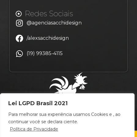
Redes Sociais
@agenciasacchidesign
/alexsacchidesign
(19) 99385-4115
Lei LGPD Brasil 2021
Para melhorar sua experiência usamos Cookies e , ao
continuar você se declara ciente.
Política de Privacidade