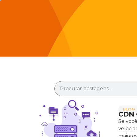
BLOG 
CDN 
Se você
velocid
maiores 