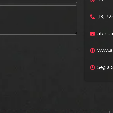
(19) 32
atendi
www.al
Seg à 