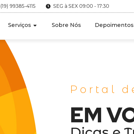
 (19) 99385-4115
SEG à SEX 09:00 - 17:30
Serviços
Sobre Nós
Depoimentos
Portal d
EM V
Dicas e T