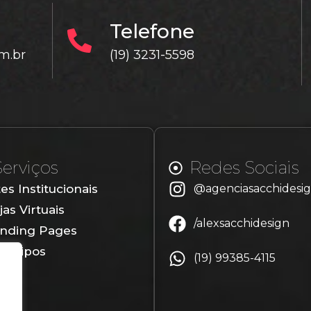
Telefone
m.br
(19) 3231-5598
Serviços
Redes Sociais
tes Institucionais
@agenciasacchidesi
jas Virtuais
/alexsacchidesign
nding Pages
gotipos
(19) 99385-4115