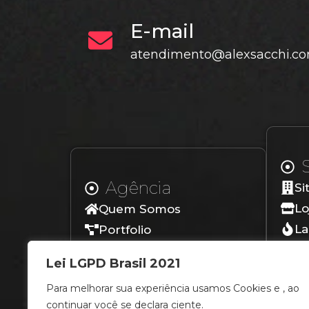
E-mail
atendimento@alexsacchi.co
Agência
Si
Lo
Quem Somos
La
Portfolio
Lo
Depoimentos
Lei LGPD Brasil 2021
Blog
Para melhorar sua experiência usamos Cookies e , ao
Contato
continuar você se declara ciente.