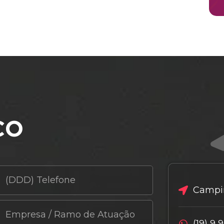
co
Campin
(19) 9 