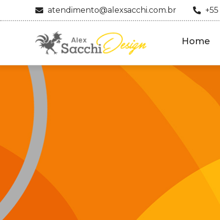
atendimento@alexsacchi.com.br
+55
Home