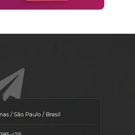
as / São Paulo / Brasil
9385-4115